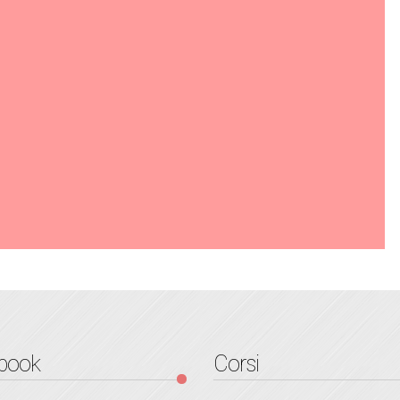
book
Corsi