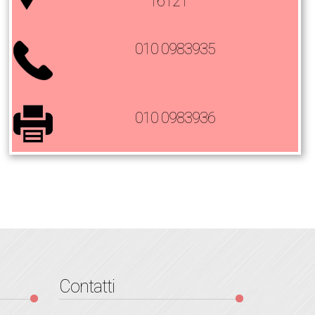
16121
010 0983935
010 0983936
Contatti