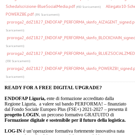
SchedaIscrizione-BlueSocialMedia.pdf
Allegato10-Sche
(450 Scaricamenti)
POWERZBE.pdf
(391 Scaricamenti)
proroga2_ddZ1827_ENDOFAP_PERFORMA_skinfo_AIZAGENT_signed.p
Scaricamenti)
proroga2_ddZ1827_ENDOFAP_PERFORMA_skinfo_BLOCKCHAIN_signed
Scaricamenti)
proroga2_ddZ1827_ENDOFAP_PERFORMA_skinfo_BLUEZSOCIALZMEDI
(330 Scaricamenti)
proroga2_ddZ1827_ENDOFAP_PERFORMA_skinfo_POWERZBI_signed.
Scaricamenti)
READY FOR A FREE DIGITAL UPGRADE?
ENDOFAP Liguria,
ente di formazione accreditato dalla
Regione Liguria, a valere sul bando PERFORMA! – finanziato
dal Fondo Sociale Europeo Plus (FSE+) 2021-2027 – presenta il
progetto LOGIN
,
un percorso formativo GRATUITO
di
Formazione digitale
e sostenibile per il futuro della logistica.
LOG-IN
è un’operazione formativa fortemente innovativa nata