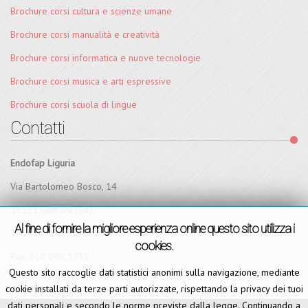
Brochure corsi cultura e scienze umane
Brochure corsi manualità e creatività
Brochure corsi informatica e nuove tecnologie
Brochure corsi musica e arti espressive
Brochure corsi scuola di lingue
Contatti
Endofap Liguria
Via Bartolomeo Bosco, 14
16121 Genova (Ge)
Al fine di fornire la migliore esperienza online questo sito utilizza i
Tel:
010 098 3935
cookies.
Fax:
010 098 3936
Questo sito raccoglie dati statistici anonimi sulla navigazione, mediante
cookie installati da terze parti autorizzate, rispettando la privacy dei tuoi
dati personali e secondo le norme previste dalla legge. Continuando a