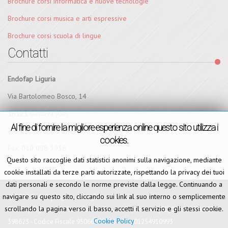
Brochure corsi informatica e nuove tecnologie
Brochure corsi musica e arti espressive
Brochure corsi scuola di lingue
Contatti
Endofap Liguria
Via Bartolomeo Bosco, 14
16121 Genova (Ge)
Al fine di fornire la migliore esperienza online questo sito utilizza i
Tel:
010 098 3935
cookies.
Fax:
010 098 3936
Questo sito raccoglie dati statistici anonimi sulla navigazione, mediante
cookie installati da terze parti autorizzate, rispettando la privacy dei tuoi
dati personali e secondo le norme previste dalla legge. Continuando a
navigare su questo sito, cliccando sui link al suo interno o semplicemente
© 2024 Endofap Liguria. All rights reserved.
scrollando la pagina verso il basso, accetti il servizio e gli stessi cookie.
Endofap Liguria - Via Bartolomeo Bosco, 14, Genova (GE) 16121 - REA GE-
Cookie Policy
398623 - Codice Fiscale 95066040106 - P.iva 01254910993