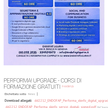
PERFORMA! UPGRADE - CORSI DI
FORMAZIONE GRATUITI
In evidenza
Etichettato sotto
News
Download allegati:
dd2212_ENDOFAP_Performa_skinfo_digital_upgrad
dd2212_ENDOFAP_Performa_skinfo_servizi_digitali_signed.pdf
(567 Scari