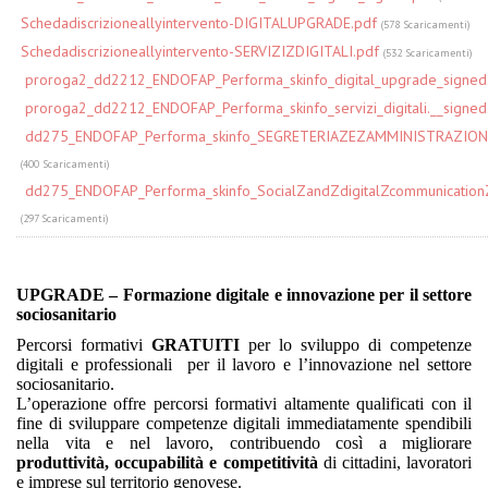
Schedadiscrizioneallyintervento-DIGITALUPGRADE.pdf
(578 Scaricamenti)
Schedadiscrizioneallyintervento-SERVIZIZDIGITALI.pdf
(532 Scaricamenti)
proroga2_dd2212_ENDOFAP_Performa_skinfo_digital_upgrade_signed
proroga2_dd2212_ENDOFAP_Performa_skinfo_servizi_digitali.__signed
dd275_ENDOFAP_Performa_skinfo_SEGRETERIAZEZAMMINISTRAZIONE
(400 Scaricamenti)
dd275_ENDOFAP_Performa_skinfo_SocialZandZdigitalZcommunicationZ
(297 Scaricamenti)
UPGRADE – Formazione digitale e innovazione per il settore
sociosanitario
Percorsi formativi
GRATUITI
per lo sviluppo di competenze
digitali e professionali
per il lavoro e l’innovazione nel settore
sociosanitario.
L’operazione offre percorsi formativi altamente qualificati con il
fine di sviluppare competenze digitali immediatamente spendibili
nella vita e nel lavoro, contribuendo così a migliorare
produttività, occupabilità e competitività
di cittadini, lavoratori
e imprese sul territorio genovese.